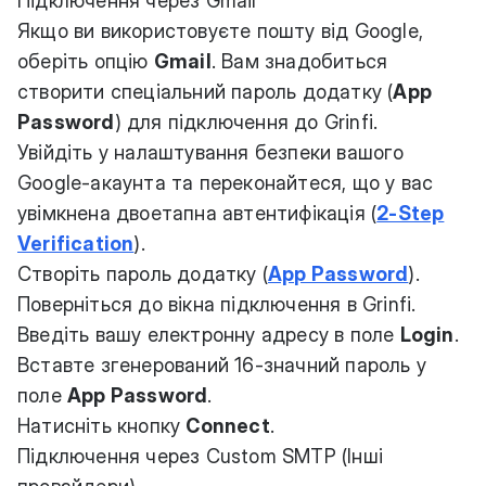
Підключення через Gmail
Якщо ви використовуєте пошту від Google,
оберіть опцію
Gmail
. Вам знадобиться
створити спеціальний пароль додатку (
App
Password
) для підключення до Grinfi.
Увійдіть у налаштування безпеки вашого
Google-акаунта та переконайтеся, що у вас
увімкнена двоетапна автентифікація (
2-Step
Verification
).
Створіть пароль додатку (
App Password
).
Поверніться до вікна підключення в Grinfi.
Введіть вашу електронну адресу в поле
Login
.
Вставте згенерований 16-значний пароль у
поле
App Password
.
Натисніть кнопку
Connect
.
Підключення через Custom SMTP (Інші