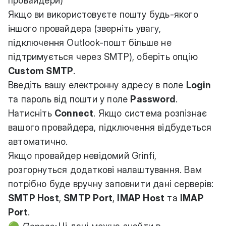
провайдери)
Якщо ви використовуєте пошту будь-якого
іншого провайдера (зверніть увагу,
підключення Outlook-пошт більше не
підтримується через SMTP), оберіть опцію
Custom SMTP
.
Введіть вашу електронну адресу в поле
Login
та пароль від пошти у поле
Password
.
Натисніть
Connect
. Якщо система розпізнає
вашого провайдера, підключення відбудеться
автоматично.
Якщо провайдер невідомий Grinfi,
розгорнуться додаткові налаштування. Вам
потрібно буде вручну заповнити дані серверів:
SMTP Host
,
SMTP Port
,
IMAP Host
та
IMAP
Port
.