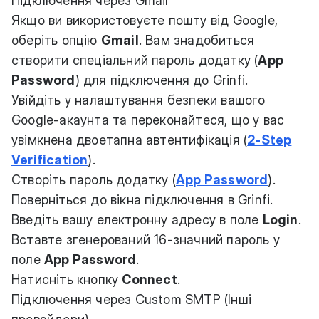
Підключення через Gmail
Якщо ви використовуєте пошту від Google,
оберіть опцію
Gmail
. Вам знадобиться
створити спеціальний пароль додатку (
App
Password
) для підключення до Grinfi.
Увійдіть у налаштування безпеки вашого
Google-акаунта та переконайтеся, що у вас
увімкнена двоетапна автентифікація (
2-Step
Verification
).
Створіть пароль додатку (
App Password
).
Поверніться до вікна підключення в Grinfi.
Введіть вашу електронну адресу в поле
Login
.
Вставте згенерований 16-значний пароль у
поле
App Password
.
Натисніть кнопку
Connect
.
Підключення через Custom SMTP (Інші