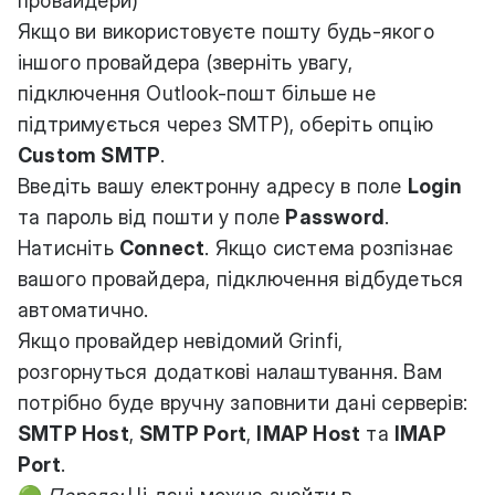
провайдери)
Якщо ви використовуєте пошту будь-якого
іншого провайдера (зверніть увагу,
підключення Outlook-пошт більше не
підтримується через SMTP), оберіть опцію
Custom SMTP
.
Введіть вашу електронну адресу в поле
Login
та пароль від пошти у поле
Password
.
Натисніть
Connect
. Якщо система розпізнає
вашого провайдера, підключення відбудеться
автоматично.
Якщо провайдер невідомий Grinfi,
розгорнуться додаткові налаштування. Вам
потрібно буде вручну заповнити дані серверів:
SMTP Host
,
SMTP Port
,
IMAP Host
та
IMAP
Port
.